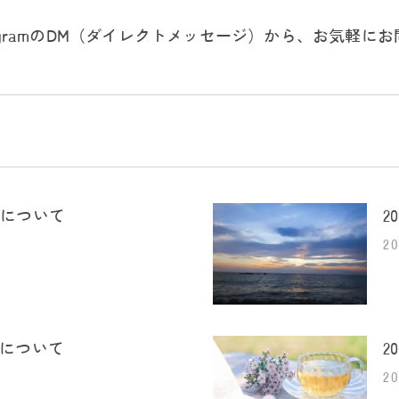
agramのDM（ダイレクトメッセージ）から、お気軽
時について
2
2
時について
2
2